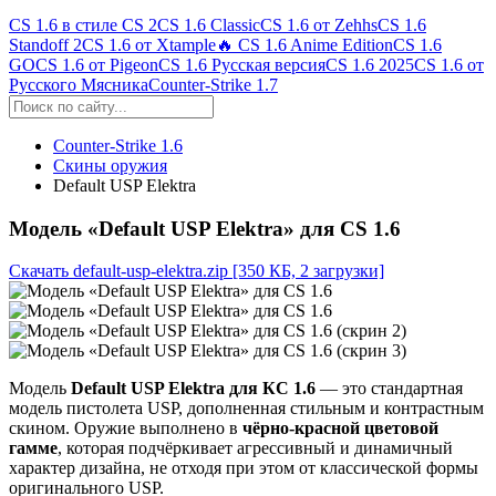
CS 1.6 в стиле CS 2
CS 1.6 Classic
CS 1.6 от Zehhs
CS 1.6
Standoff 2
CS 1.6 от Xtample
🔥 CS 1.6 Anime Edition
CS 1.6
GO
CS 1.6 от Pigeon
CS 1.6 Русская версия
CS 1.6 2025
CS 1.6 от
Русского Мясника
Counter-Strike 1.7
Counter-Strike 1.6
Скины оружия
Default USP Elektra
Модель «Default USP Elektra» для CS 1.6
Скачать default-usp-elektra.zip
[350 КБ, 2 загрузки]
Модель
Default USP Elektra для КС 1.6
— это стандартная
модель пистолета USP, дополненная стильным и контрастным
скином. Оружие выполнено в
чёрно-красной цветовой
гамме
, которая подчёркивает агрессивный и динамичный
характер дизайна, не отходя при этом от классической формы
оригинального USP.