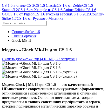
CS 1.6 в стиле CS 2
CS 1.6 Classic
CS 1.6 от Zehhs
CS 1.6
Standoff 2
CS 1.6 от Xtample
🔥 CS 1.6 Anime Edition
CS 1.6
GO
CS 1.6 от Pigeon
CS 1.6 Русская версия
CS 1.6 2025
Counter-
Strike 1.7
CS 1.6 от Русского Мясника
Counter-Strike 1.6
Скины оружия
Glock Mk-II
Модель «Glock Mk-II» для CS 1.6
Скачать glock-mk-ii.zip
[4.61 МБ, 23 загрузки]
Модель
Glock | Mk‑II
для CS 1.6 — это
качественный
HD‑пистолет с современным и аккуратным оформлением
,
отличающийся выразительной детализацией и стильным
цветовым решением. Основная цветовая гамма модели
представлена в
тонких сочетаниях серебристого и серого
,
которые подчёркивают металлический характер оружия и