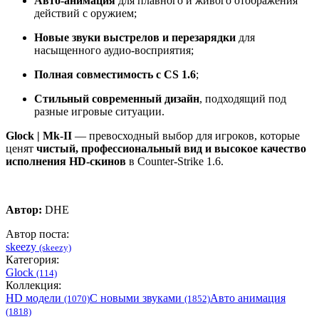
Авто‑анимация
для плавного и живого отображения
действий с оружием;
Новые звуки выстрелов и перезарядки
для
насыщенного аудио‑восприятия;
Полная совместимость с CS 1.6
;
Стильный современный дизайн
, подходящий под
разные игровые ситуации.
Glock | Mk‑II
— превосходный выбор для игроков, которые
ценят
чистый, профессиональный вид и высокое качество
исполнения HD‑скинов
в Counter‑Strike 1.6.
Автор:
DHE
Автор поста:
skeezy
(skeezy)
Категория:
Glock
(114)
Коллекция:
HD модели
С новыми звуками
Авто анимация
(1070)
(1852)
(1818)