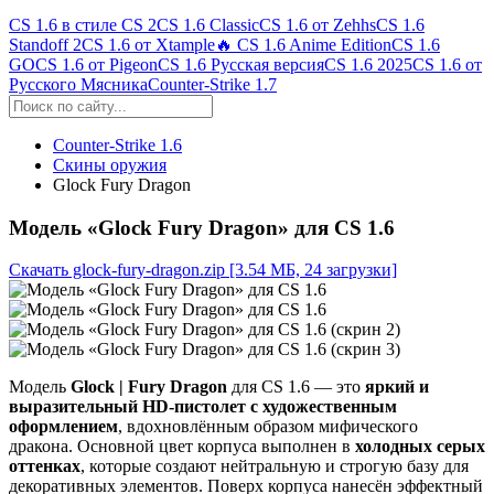
CS 1.6 в стиле CS 2
CS 1.6 Classic
CS 1.6 от Zehhs
CS 1.6
Standoff 2
CS 1.6 от Xtample
🔥 CS 1.6 Anime Edition
CS 1.6
GO
CS 1.6 от Pigeon
CS 1.6 Русская версия
CS 1.6 2025
CS 1.6 от
Русского Мясника
Counter-Strike 1.7
Counter-Strike 1.6
Скины оружия
Glock Fury Dragon
Модель «Glock Fury Dragon» для CS 1.6
Скачать glock-fury-dragon.zip
[3.54 МБ, 24 загрузки]
Модель
Glock | Fury Dragon
для CS 1.6 — это
яркий и
выразительный HD-пистолет с художественным
оформлением
, вдохновлённым образом мифического
дракона. Основной цвет корпуса выполнен в
холодных серых
оттенках
, которые создают нейтральную и строгую базу для
декоративных элементов. Поверх корпуса нанесён эффектный