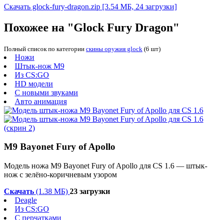
Скачать glock-fury-dragon.zip
[3.54 МБ, 24 загрузки]
Похожее на "Glock Fury Dragon"
Полный список по категории
скины оружия glock
(6 шт)
Ножи
Штык-нож М9
Из CS:GO
HD модели
С новыми звуками
Авто анимация
M9 Bayonet Fury of Apollo
Модель ножа M9 Bayonet Fury of Apollo для CS 1.6 — штык-
нож c зелёно-коричневым узором
Скачать
(1.38 МБ)
23 загрузки
Deagle
Из CS:GO
С перчатками