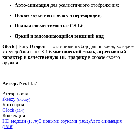
Авто-анимация
для реалистичного отображения;
Новые звуки выстрелов и перезарядки
;
Полная совместимость с CS 1.6
;
Яркий и запоминающийся внешний вид
.
Glock | Fury Dragon
— отличный выбор для игроков, которые
хотят добавить в CS 1.6
мистический стиль, агрессивный
характер и качественную HD-графику
в образе своего
оружия.
Автор:
Neo1337
Автор поста:
skeezy
(skeezy)
Категория:
Glock
(114)
Коллекция:
HD модели
С новыми звуками
Авто анимация
(1070)
(1852)
(1818)