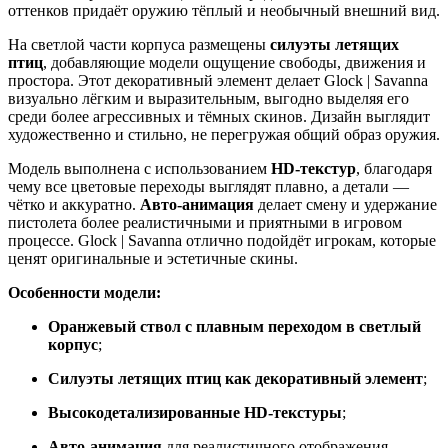
оттенков придаёт оружию тёплый и необычный внешний вид.
На светлой части корпуса размещены
силуэты летящих
птиц
, добавляющие модели ощущение свободы, движения и
простора. Этот декоративный элемент делает Glock | Savanna
визуально лёгким и выразительным, выгодно выделяя его
среди более агрессивных и тёмных скинов. Дизайн выглядит
художественно и стильно, не перегружая общий образ оружия.
Модель выполнена с использованием
HD-текстур
, благодаря
чему все цветовые переходы выглядят плавно, а детали —
чётко и аккуратно.
Авто-анимация
делает смену и удержание
пистолета более реалистичными и приятными в игровом
процессе. Glock | Savanna отлично подойдёт игрокам, которые
ценят оригинальные и эстетичные скины.
Особенности модели:
Оранжевый ствол с плавным переходом в светлый
корпус
;
Силуэты летящих птиц как декоративный элемент
;
Высокодетализированные HD-текстуры
;
Авто-анимация
для реалистичного отображения