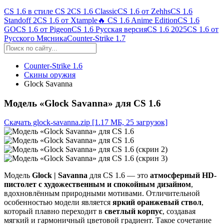
CS 1.6 в стиле CS 2
CS 1.6 Classic
CS 1.6 от Zehhs
CS 1.6
Standoff 2
CS 1.6 от Xtample
🔥 CS 1.6 Anime Edition
CS 1.6
GO
CS 1.6 от Pigeon
CS 1.6 Русская версия
CS 1.6 2025
CS 1.6 от
Русского Мясника
Counter-Strike 1.7
Counter-Strike 1.6
Скины оружия
Glock Savanna
Модель «Glock Savanna» для CS 1.6
Скачать glock-savanna.zip
[1.17 МБ, 25 загрузок]
Модель
Glock | Savanna
для CS 1.6 — это
атмосферный HD-
пистолет с художественным и спокойным дизайном
,
вдохновлённым природными мотивами. Отличительной
особенностью модели является
яркий оранжевый ствол
,
который плавно переходит в
светлый корпус
, создавая
мягкий и гармоничный цветовой градиент. Такое сочетание