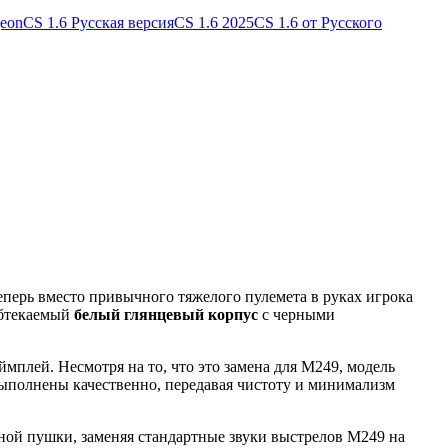
geon
CS 1.6 Русская версия
CS 1.6 2025
CS 1.6 от Русского
Теперь вместо привычного тяжелого пулемета в руках игрока
обтекаемый
белый глянцевый корпус
с черными
мплей. Несмотря на то, что это замена для M249, модель
выполнены качественно, передавая чистоту и минимализм
ной пушки, заменяя стандартные звуки выстрелов M249 на