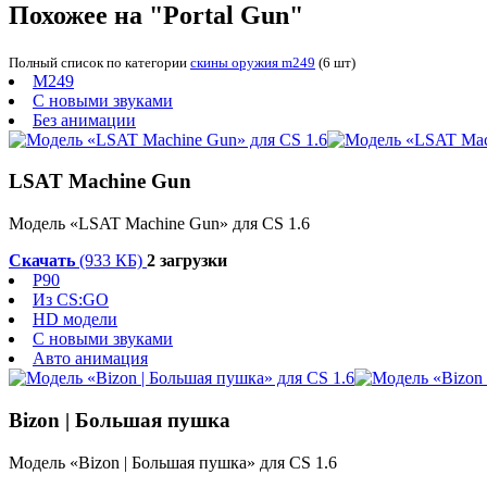
Похожее на "Portal Gun"
Полный список по категории
скины оружия m249
(6 шт)
M249
С новыми звуками
Без анимации
LSAT Machine Gun
Модель «LSAT Machine Gun» для CS 1.6
Скачать
(933 КБ)
2 загрузки
P90
Из CS:GO
HD модели
С новыми звуками
Авто анимация
Bizon | Большая пушка
Модель «Bizon | Большая пушка» для CS 1.6