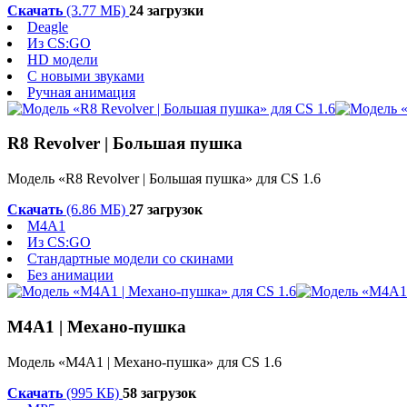
Скачать
(3.77 МБ)
24 загрузки
Deagle
Из CS:GO
HD модели
С новыми звуками
Ручная анимация
R8 Revolver | Большая пушка
Модель «R8 Revolver | Большая пушка» для CS 1.6
Скачать
(6.86 МБ)
27 загрузок
M4A1
Из CS:GO
Стандартные модели со скинами
Без анимации
M4A1 | Механо-пушка
Модель «M4A1 | Механо-пушка» для CS 1.6
Скачать
(995 КБ)
58 загрузок