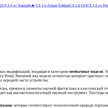
 2
CS 1.6 от Xtample
🔥 CS 1.6 Anime Edition
CS 1.6 GO
CS 1.6 от Pi
ных модификаций, входящая в категорию
необычные модели
. 
игр Portal. Внешний вид модели полностью копирует оригинал: 
 передней части устройства.
игры, привнося элементы научной фантастики в классический гей
лядит как высокотехнологичный научный инструмент. Текстуры 
вуками
, которые соответствуют технологичной природе порталь