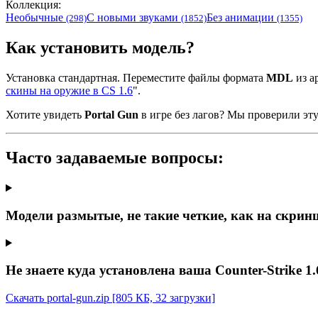
Коллекция:
Необычные
С новыми звуками
Без анимации
(298)
(1852)
(1355)
Как установить модель?
Установка стандартная. Переместите файлы формата
MDL
из ар
скины на оружие в CS 1.6
".
Хотите увидеть
Portal Gun
в игре без лагов? Мы проверили эт
Часто задаваемые вопросы:
Модели размытые, не такие четкие, как на скрин
Не знаете куда установлена ваша Counter-Strike 1.
Скачать portal-gun.zip
[805 КБ, 32 загрузки]