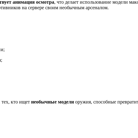
твует анимация осмотра
, что делает использование модели ма
отивников на сервере своим необычным арсеналом.
и;
;
 тех, кто ищет
необычные модели
оружия, способные превратит