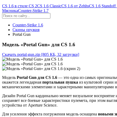
CS 1.6 в стиле CS 2
CS 1.6 Classic
CS 1.6 от Zehhs
CS 1.6 Standoff
Мясника
Counter-Strike 1.7
Counter-Strike 1.6
Скины оружия
Portal Gun
Модель «Portal Gun» для CS 1.6
Скачать portal-gun.zip
[805 КБ, 32 загрузки]
Модель
Portal Gun для CS 1.6
— это одна из самых оригиналь
окажется легендарная
портальная пушка
из культовой серии 
механическими элементами и характерными манипуляторами на
Дизайн Portal Gun кардинально меняет визуальное восприятие 
сохраняет все боевые характеристики пулемета, при этом выг
устройства от Aperture Science.
Для усиления эффекта погружения модель оснащена
новыми з