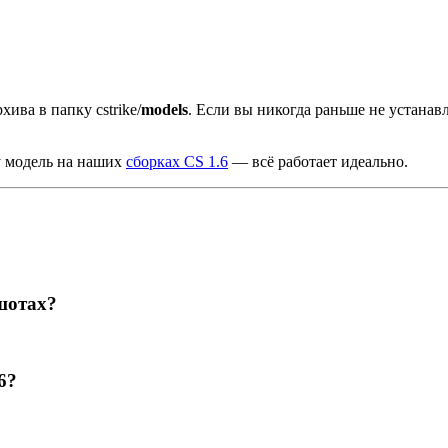
хива в папку cstrike/
models
. Если вы никогда раньше не устана
у модель на наших
сборках CS 1.6
— всё работает идеально.
шотах?
6?