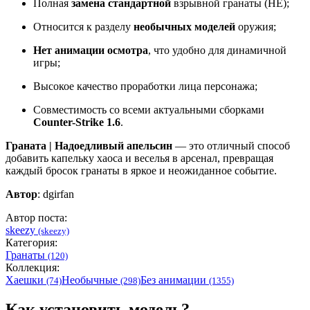
Полная
замена стандартной
взрывной гранаты (HE);
Относится к разделу
необычных моделей
оружия;
Нет анимации осмотра
, что удобно для динамичной
игры;
Высокое качество проработки лица персонажа;
Совместимость со всеми актуальными сборками
Counter-Strike 1.6
.
Граната | Надоедливый апельсин
— это отличный способ
добавить капельку хаоса и веселья в арсенал, превращая
каждый бросок гранаты в яркое и неожиданное событие.
Автор
: dgirfan
Автор поста:
skeezy
(skeezy)
Категория:
Гранаты
(120)
Коллекция:
Хаешки
Необычные
Без анимации
(74)
(298)
(1355)
Как установить модель?