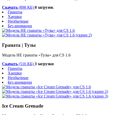
Скачать
(898 КБ)
0 загрузок
Гранаты
Хаешки
Необычные
Без анимации
Граната | Тузы
Модель HE гранаты «Тузы» для CS 1.6
Скачать
(516 КБ)
3 загрузки
Гранаты
Хаешки
Необычные
Без анимации
Ice Cream Grenade