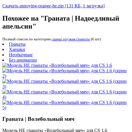
Скачать annoying-orange-he.zip
[131 КБ, 1 загрузка]
Похожее на "Граната | Надоедливый
апельсин"
Полный список по категории
скины оружия гранаты
(6 шт)
Гранаты
Хаешки
Необычные
Без анимации
Граната | Волебольный мяч
Модель HE гранаты «Волебольный мяч» для CS 1.6