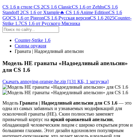
CS 1.6 в стиле CS 2
CS 1.6 Classic
CS 1.6 от Zehhs
CS 1.6
Standoff 2
CS 1.6 от Xtample
🔥 CS 1.6 Anime Edition
CS 1.6
GO
CS 1.6 от Pigeon
CS 1.6 Русская версия
CS 1.6 2025
Counter-
Strike 1.7
CS 1.6 от Русского Мясника
Counter-Strike 1.6
Скины оружия
Граната | Надоедливый апельсин
Модель HE гранаты «Надоедливый апельсин»
для CS 1.6
Скачать annoying-orange-he.zip
[131 КБ, 1 загрузка]
Модель
Граната | Надоедливый апельсин для CS 1.6
— это
одна из самых забавных и узнаваемых модификаций для
осколочной гранаты (HE). Скин полностью заменяет
привычный корпус на
яркий оранжевый апельсин
,
обладающий человеческим лицом с широко открытым ртом и
большими глазами. Этот дизайн вдохновлен популярным
интернет-персонажем, что делает модель идеальной для