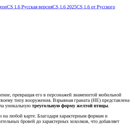
geon
CS 1.6 Русская версия
CS 1.6 2025
CS 1.6 от Русского
ение, превращая его в персонажей знаменитой мобильной
 своему типу вооружения. Взрывная граната (HE) представлена
чила уникальную
треугольную форму желтой птицы
.
 на любой карте. Благодаря характерным формам и
ительных бровей до характерных хохолков, что добавляет