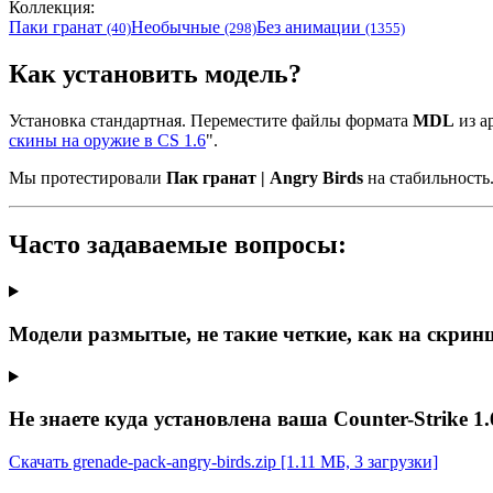
Коллекция:
Паки гранат
Необычные
Без анимации
(40)
(298)
(1355)
Как установить модель?
Установка стандартная. Переместите файлы формата
MDL
из ар
скины на оружие в CS 1.6
".
Мы протестировали
Пак гранат | Angry Birds
на стабильность
Часто задаваемые вопросы:
Модели размытые, не такие четкие, как на скрин
Не знаете куда установлена ваша Counter-Strike 1.
Скачать grenade-pack-angry-birds.zip
[1.11 МБ, 3 загрузки]