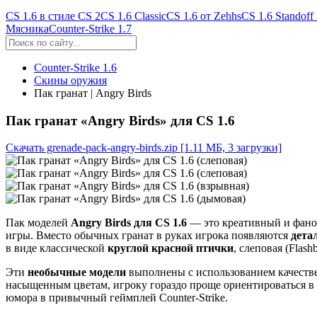
CS 1.6 в стиле CS 2
CS 1.6 Classic
CS 1.6 от Zehhs
CS 1.6 Standoff
Мясника
Counter-Strike 1.7
Counter-Strike 1.6
Скины оружия
Пак гранат | Angry Birds
Пак гранат «Angry Birds» для CS 1.6
Скачать grenade-pack-angry-birds.zip
[1.11 МБ, 3 загрузки]
Пак моделей
Angry Birds для CS 1.6
— это креативный и фанов
игры. Вместо обычных гранат в руках игрока появляются
дета
в виде классической
круглой красной птички
, слеповая (Flas
Эти
необычные модели
выполнены с использованием качестве
насыщенным цветам, игроку гораздо проще ориентироваться в с
юмора в привычный геймплей Counter-Strike.