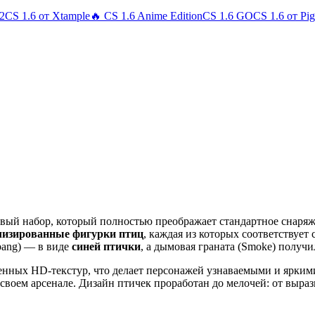
 2
CS 1.6 от Xtample
🔥 CS 1.6 Anime Edition
CS 1.6 GO
CS 1.6 от Pi
ый набор, который полностью преображает стандартное снаряж
лизированные фигурки птиц
, каждая из которых соответствует
hbang) — в виде
синей птички
, а дымовая граната (Smoke) полу
нных HD-текстур, что делает персонажей узнаваемыми и яркими
воем арсенале. Дизайн птичек проработан до мелочей: от выраз