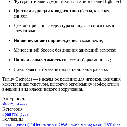
Футуристичный сферический дизайн в стиле High-Tech;
Цветная аура для каждого типа
(белая, красная,
синяя);
Детализированная структура корпуса со стальными
элементами;
Новое звуковое сопровождение
в комплекте;
Мгновенный бросок без лишних анимаций осмотра;
Полная совместимость
со всеми сборками игры;
Идеальная оптимизация для стабильной работы.
Trinity Grenades — идеальное решение для игроков, ценящих
качественные текстуры, высокую эргономику и эффектный
внешний вид классического вооружения.
Автор поста:
skeezy
(skeezy)
Категория:
Гранаты
(120)
Коллекция:
Паки гранат
Необычные
С новыми звуками
Без
(40)
(298)
(1852)