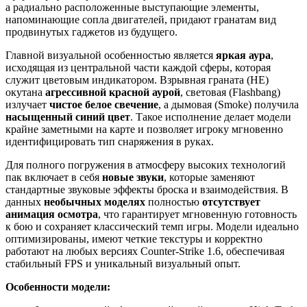
а радиально расположенные выступающие элементы,
напоминающие сопла двигателей, придают гранатам вид
продвинутых гаджетов из будущего.
Главной визуальной особенностью является
яркая аура
,
исходящая из центральной части каждой сферы, которая
служит цветовым индикатором. Взрывная граната (HE)
окутана
агрессивной красной аурой
, световая (Flashbang)
излучает
чистое белое свечение
, а дымовая (Smoke) получила
насыщенный синий цвет
. Такое исполнение делает модели
крайне заметными на карте и позволяет игроку мгновенно
идентифицировать тип снаряжения в руках.
Для полного погружения в атмосферу высоких технологий
пак включает в себя
новые звуки
, которые заменяют
стандартные звуковые эффекты броска и взаимодействия. В
данных
необычных моделях
полностью
отсутствует
анимация осмотра
, что гарантирует мгновенную готовность
к бою и сохраняет классический темп игры. Модели идеально
оптимизированы, имеют четкие текстуры и корректно
работают на любых версиях Counter-Strike 1.6, обеспечивая
стабильный FPS и уникальный визуальный опыт.
Особенности модели: