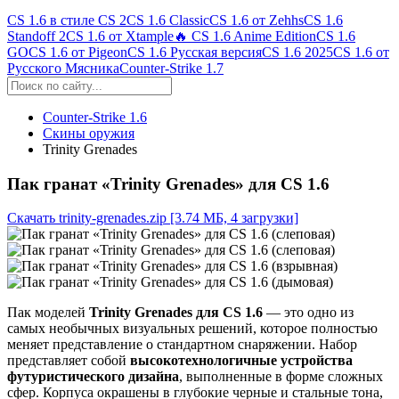
CS 1.6 в стиле CS 2
CS 1.6 Classic
CS 1.6 от Zehhs
CS 1.6
Standoff 2
CS 1.6 от Xtample
🔥 CS 1.6 Anime Edition
CS 1.6
GO
CS 1.6 от Pigeon
CS 1.6 Русская версия
CS 1.6 2025
CS 1.6 от
Русского Мясника
Counter-Strike 1.7
Counter-Strike 1.6
Скины оружия
Trinity Grenades
Пак гранат «Trinity Grenades» для CS 1.6
Скачать trinity-grenades.zip
[3.74 МБ, 4 загрузки]
Пак моделей
Trinity Grenades для CS 1.6
— это одно из
самых необычных визуальных решений, которое полностью
меняет представление о стандартном снаряжении. Набор
представляет собой
высокотехнологичные устройства
футуристического дизайна
, выполненные в форме сложных
сфер. Корпуса окрашены в глубокие черные и стальные тона,