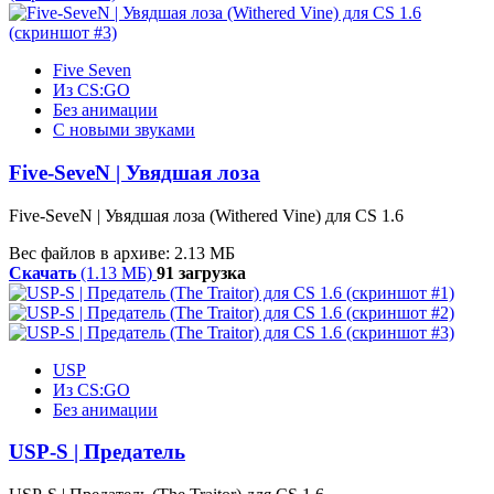
Five Seven
Из CS:GO
Без анимации
С новыми звуками
Five-SeveN | Увядшая лоза
Five-SeveN | Увядшая лоза (Withered Vine) для CS 1.6
Вес файлов в архиве: 2.13 МБ
Скачать
(1.13 МБ)
91 загрузка
USP
Из CS:GO
Без анимации
USP-S | Предатель