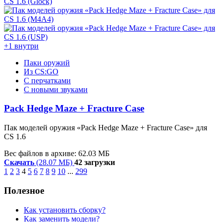
+1 внутри
Паки оружий
Из CS:GO
С перчатками
С новыми звуками
Pack Hedge Maze + Fracture Case
Пак моделей оружия «Pack Hedge Maze + Fracture Case» для
CS 1.6
Вес файлов в архиве: 62.03 МБ
Скачать
(28.07 МБ)
42 загрузки
1
2
3
4
5
6
7
8
9
10
...
299
Полезное
Как установить сборку?
Как заменить модели?