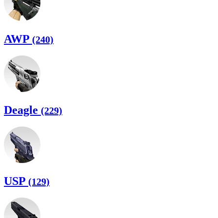
AWP
(240)
Deagle
(229)
USP
(129)