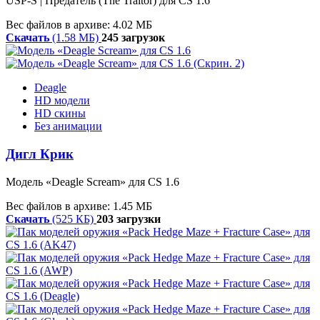
USP-S | Предатель (The Traitor) для CS 1.6
Вес файлов в архиве: 4.02 МБ
Скачать
(1.58 МБ)
245 загрузок
Deagle
HD модели
HD скины
Без анимации
Дигл Крик
Модель
«
Deagle
Scream»
для CS 1.6
Вес файлов в архиве: 1.45 МБ
Скачать
(525 КБ)
203 загрузки