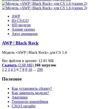
AWP
Из CS:GO
HD модели
Аниме скины
Авто анимация
AWP | Black Rock
Модель «AWP | Black Rock» для CS 1.6
Вес файлов в архиве: 12.81 МБ
Скачать
(2.68 МБ)
168 загрузок
1
2
3
4
5
6
7
8
9
10
...
299
Полезное
Как установить сборку?
Как заменить модели?
Аватарки
Генератор никнеймов
CSGO онлайн