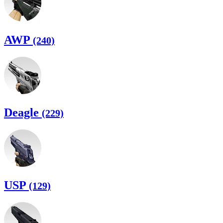
AWP
(240)
Deagle
(229)
USP
(129)